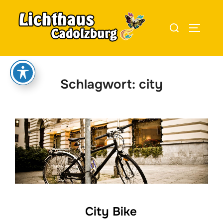
Zum
Inhalt
Suchen
SEITEN
springen
nach:
Schlagwort:
city
City Bike