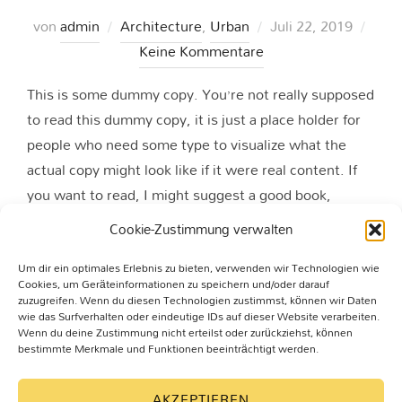
Veröffentlicht
von
admin
Architecture
,
Urban
Juli 22, 2019
am
Keine Kommentare
This is some dummy copy. You’re not really supposed
to read this dummy copy, it is just a place holder for
people who need some type to visualize what the
actual copy might look like if it were real content. If
you want to read, I might suggest a good book,
perhaps Melville. That’s why …
Cookie-Zustimmung verwalten
Um dir ein optimales Erlebnis zu bieten, verwenden wir Technologien wie
ÜBER „CITY BIKE“
MEHR
LESEN
Cookies, um Geräteinformationen zu speichern und/oder darauf
zuzugreifen. Wenn du diesen Technologien zustimmst, können wir Daten
wie das Surfverhalten oder eindeutige IDs auf dieser Website verarbeiten.
Wenn du deine Zustimmung nicht erteilst oder zurückziehst, können
bestimmte Merkmale und Funktionen beeinträchtigt werden.
AKZEPTIEREN